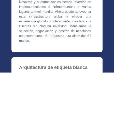
Nosotros y nuestros socios hemos invertido en
implementaciones de infraestructura en varios
lugares a nivel mundial. Ahora puede aprovechar
esta infraestructura global y ofrecer una
experiencia global completamente privada a sus
Clientes sin ninguna inversión. Manejamos la
selección, negociación y gestión de relaciones
con proveedores de Infraestructura alrededor del
mundo.
Arquitectura de etiqueta blanca
Nuestro centro de datos es un grupo de
servidores redundantes distribuidos globalmente
de varios sistemas operativos diferentes para
proporcionar a sus clientes y revendedores una
miríada de opciones de alojamiento. Los
servidores y las direcciones IP están marcadas
en blanco y no se pueden rastrear hasta
nosotros.