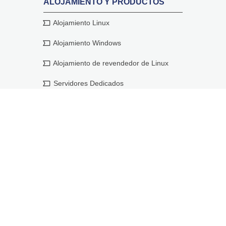
ALOJAMIENTO Y PRODUCTOS
Alojamiento Linux
Alojamiento Windows
Alojamiento de revendedor de Linux
Servidores Dedicados
Alojamiento en la nube
Creador de sitios web
Email de Negocios
Email Empresarial
Certificados SSL
Sitelock
Codeguard